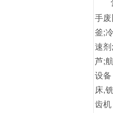
常年
手废
釜;
速剂
芦;
设备
床,
齿机