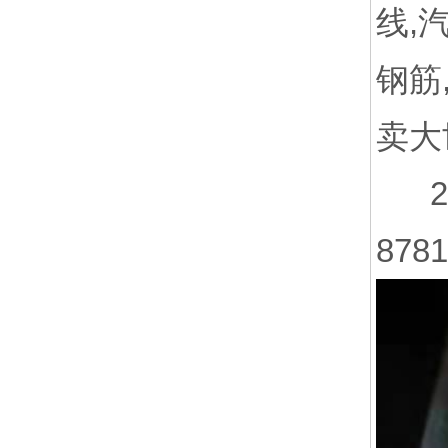
线,
钢筋
卖大
24
8781