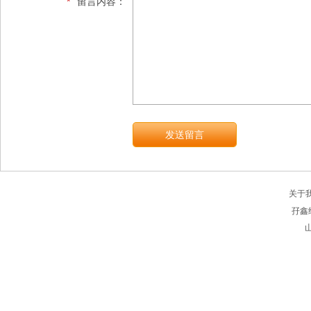
*
留言内容：
关于
孖鑫